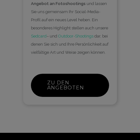
Angebot an Fotoshootings
und lassen
Sie uns gemeinsam Ihr Social-Media-
Profil auf ein neues Level heben. Ein
besonderes Highlight stellen auch unsere
Sedcard
– und
Outdoor-Shootings
dar, bei
denen Sie sich und Ihre Persönlichkeit auf
vielfältige Art und Weise zeigen können.
ZU DEN
ANGEBOTEN