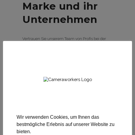
Marke und ihr
Unternehmen
Vertrauen Sie unserem Team von Profis bei der
Umsetzung Ihrer kreativen Ideen in
beeindruckende Fotoproduktionen. Wir bieten
maßgeschneiderte Lösungen für Ihre
Anforderungen und garantieren erstklassige
Ergebnisse.
MEHR ZUM THEMA
Wir verwenden Cookies, um Ihnen das
bestmögliche Erlebnis auf unserer Website zu
bieten.