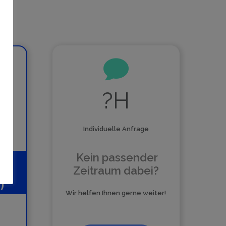
?H
ik
Individuelle Anfrage
Kein passender
)
Zeitraum dabei?
)
Wir helfen Ihnen gerne weiter!