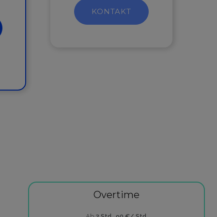
KONTAKT
Overtime
Ab
2 Std.
90 €/ Std.