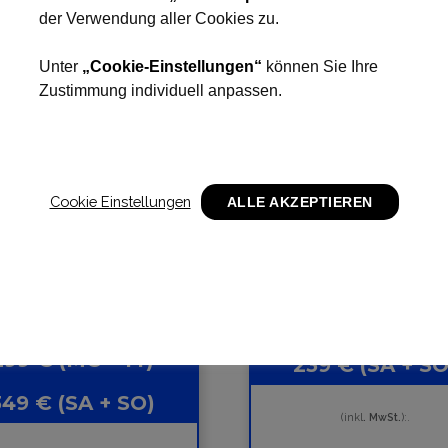
der Verwendung aller Cookies zu.
Unter
„Cookie-Einstellungen“
können Sie Ihre
Zustimmung individuell anpassen.
SEHR BELIEBT
2H
Cookie Einstellungen
ALLE AKZEPTIEREN
4H
2H-PRO inkl. Linkttechn
H-PRO inkl. Linkttechnik
189 € (MO – Fr
299 € (MO – Fr)
239 € (SA + SO
349 € (SA + SO)
(inkl
. MwSt.
):.