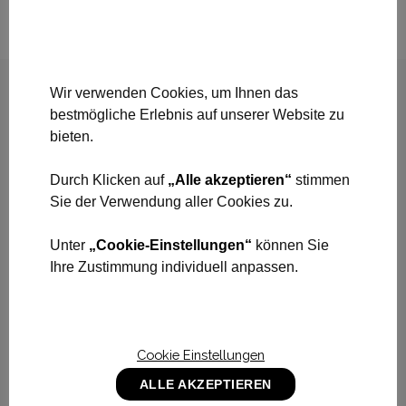
Wir verwenden Cookies, um Ihnen das
bestmögliche Erlebnis auf unserer Website zu
bieten.
Durch Klicken auf
„Alle akzeptieren“
stimmen
Sie der Verwendung aller Cookies zu.
Unter
„Cookie-Einstellungen“
können Sie
CAMERAWORKERS
Ihre Zustimmung individuell anpassen.
Lankwitzerstr. 34, 12107 Berlin
Telefonnr.:
+49 (0) 30 69 00 15 01
Öffnungszeiten:
Mo-Fr. 7-16h
Cookie Einstellungen
E-Mail:
info@cameraworkers.com
ALLE AKZEPTIEREN