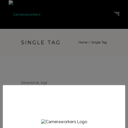
SINGLE TAG
Home
/
Single Tag
[directorist_tag]